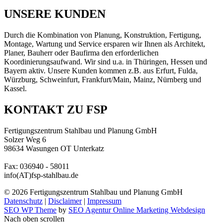
UNSERE KUNDEN
Durch die Kombination von Planung, Konstruktion, Fertigung,
Montage, Wartung und Service ersparen wir Ihnen als Architekt,
Planer, Bauherr oder Baufirma den erforderlichen
Koordinierungsaufwand. Wir sind u.a. in Thüringen, Hessen und
Bayern aktiv. Unsere Kunden kommen z.B. aus Erfurt, Fulda,
Würzburg, Schweinfurt, Frankfurt/Main, Mainz, Nürnberg und
Kassel.
KONTAKT ZU FSP
Fertigungszentrum Stahlbau und Planung GmbH
Solzer Weg 6
98634 Wasungen OT Unterkatz
Tel.: 036940 - 5800
Fax: 036940 - 58011
info(AT)fsp-stahlbau.de
© 2026
Fertigungszentrum Stahlbau und Planung GmbH
Datenschutz
|
Disclaimer
|
Impressum
SEO WP Theme
by
SEO Agentur Online Marketing Webdesign
Nach oben scrollen